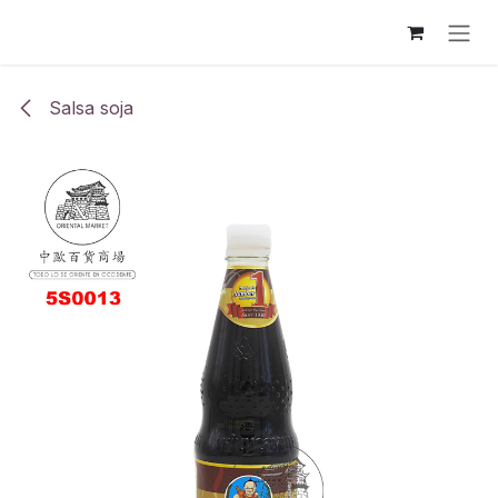
Ir al contenido
Salsa soja