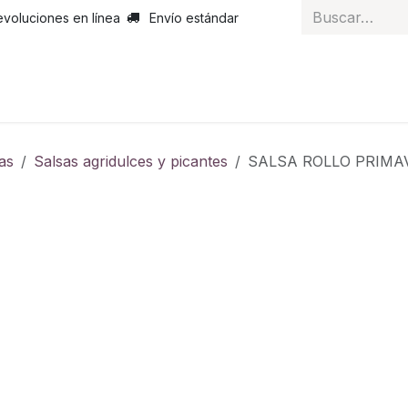
evoluciones en línea
Envío estándar
 nosotros
Noticias
Servicios
Atención al cliente
Curs
as
Salsas agridulces y picantes
SALSA ROLLO PRIM