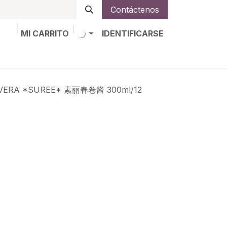
Contáctenos
MI CARRITO
IDENTIFICARSE
os
Trabajos
Alta de socio
AVERA *SUREE* 素丽春卷酱 300ml/12