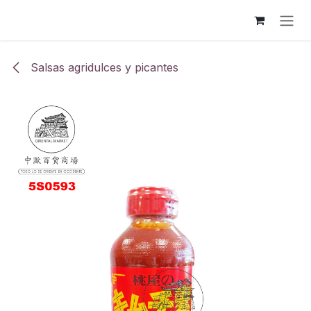
Ir al contenido
Salsas agridulces y picantes