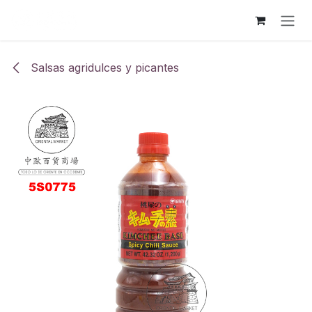
Ir al contenido
Salsas agridulces y picantes