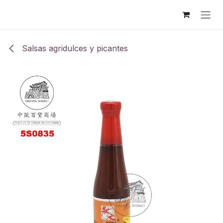
Ir al contenido
Salsas agridulces y picantes