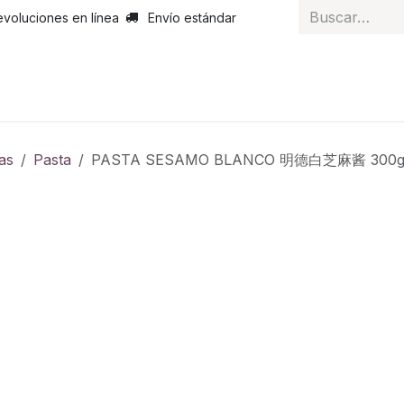
evoluciones en línea
Envío estándar
 nosotros
Noticias
Servicios
Atención al cliente
Curs
as
Pasta
PASTA SESAMO BLANCO 明德白芝麻酱 300g