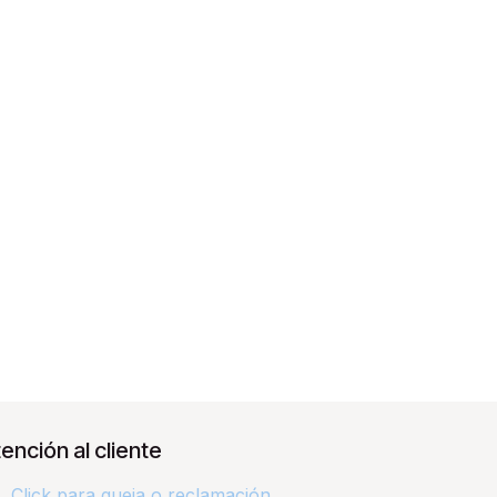
ención al cliente
Click para queja o reclamación​