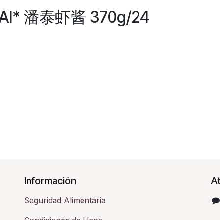
TAI* 潘泰虾酱 370g/24
Información
At
Seguridad Alimentaria