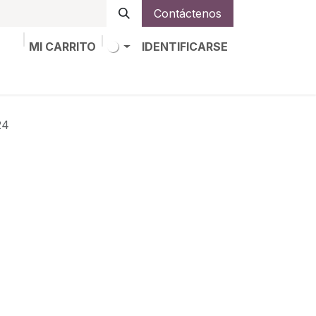
Contáctenos
MI CARRITO
IDENTIFICARSE
os
Trabajos
Alta de socio
24