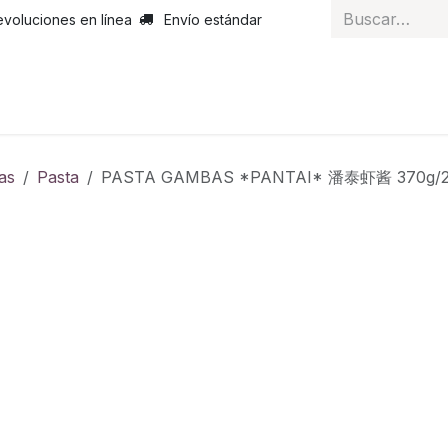
evoluciones en línea
Envío estándar
 nosotros
Noticias
Servicios
Atención al cliente
Curs
as
Pasta
PASTA GAMBAS *PANTAI* 潘泰虾酱 370g/