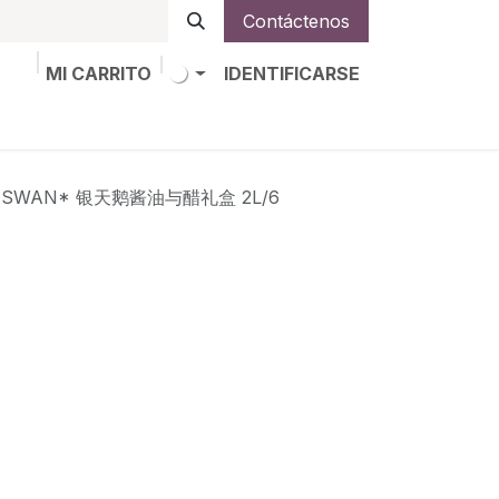
Contáctenos
MI CARRITO
IDENTIFICARSE
os
Trabajos
Alta de socio
VER SWAN* 银天鹅酱油与醋礼盒 2L/6