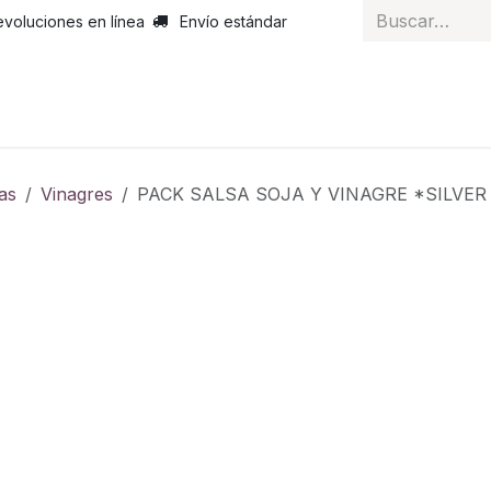
evoluciones en línea
Envío estándar
 nosotros
Noticias
Servicios
Atención al cliente
Curs
as
Vinagres
PACK SALSA SOJA Y VINAGRE *SIL