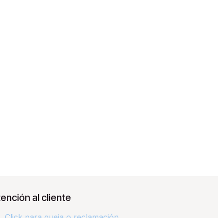
ención al cliente
Click para queja o reclamación​