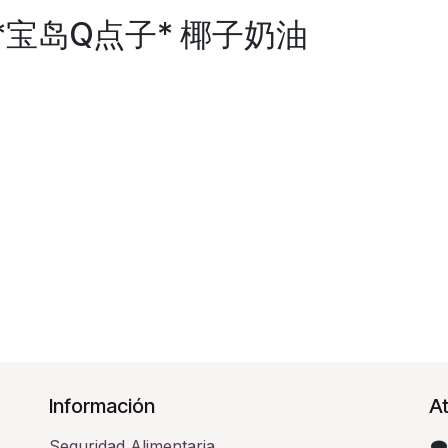
O *宝岛Q点子* 椰子奶油
Información
At
Seguridad Alimentaria