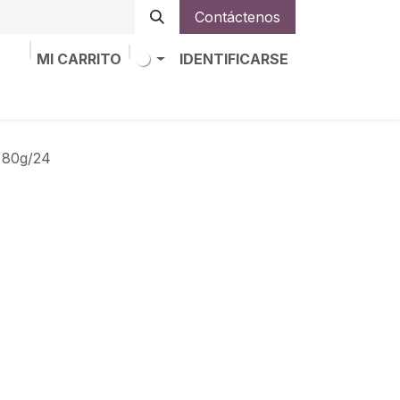
Contáctenos
MI CARRITO
IDENTIFICARSE
os
Trabajos
Alta de socio
80g/24