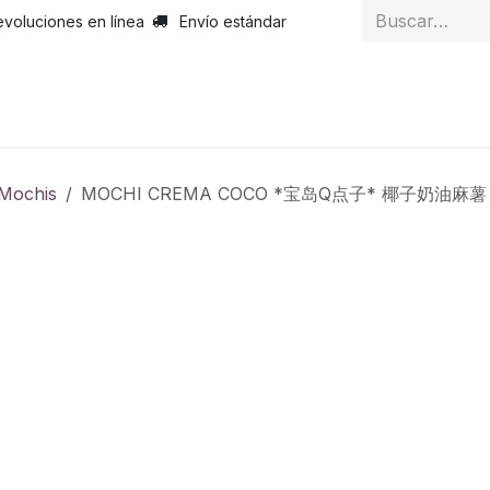
evoluciones en línea
Envío estándar
 nosotros
Noticias
Servicios
Atención al cliente
Curs
Mochis
MOCHI CREMA COCO *宝岛Q点子* 椰子奶油麻薯 