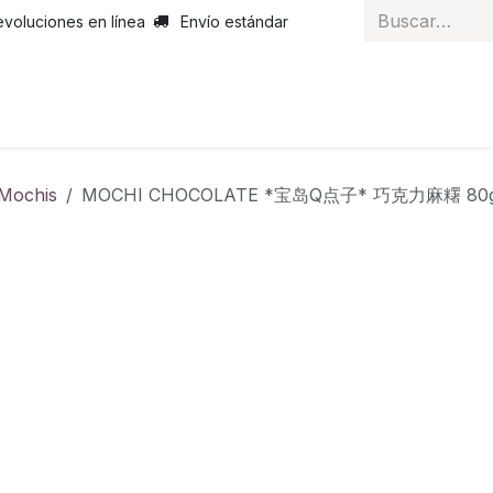
evoluciones en línea
Envío estándar
 nosotros
Noticias
Servicios
Atención al cliente
Curs
Mochis
MOCHI CHOCOLATE *宝岛Q点子* 巧克力麻糬 80g