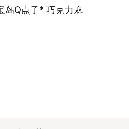
E *宝岛Q点子* 巧克力麻