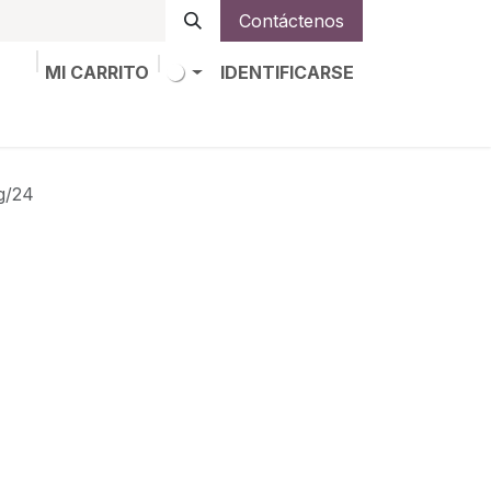
Contáctenos
MI CARRITO
IDENTIFICARSE
os
Trabajos
Alta de socio
/24