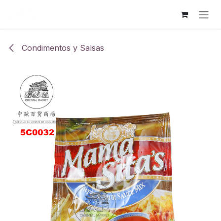
Ir al contenido
Condimentos y Salsas