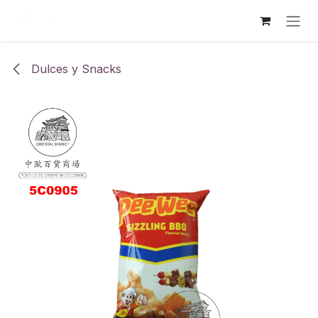
Ir al contenido
Dulces y Snacks