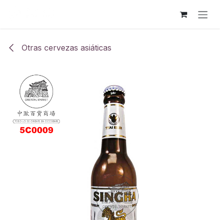
Ir al contenido
Otras cervezas asiáticas