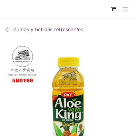
Ir al contenido
Zumos y bebidas refrescantes