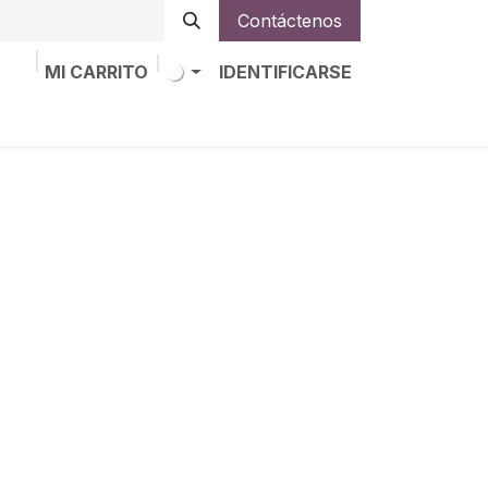
Contáctenos
MI CARRITO
IDENTIFICARSE
os
Trabajos
Alta de socio