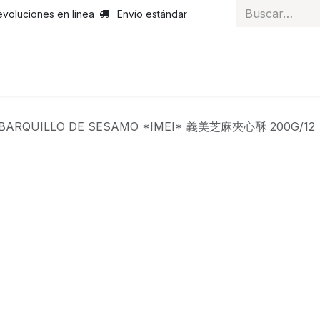
evoluciones en línea
Envío estándar
 nosotros
Noticias
Servicios
Atención al cliente
Curs
BARQUILLO DE SESAMO *IMEI* 義美芝麻夾心酥 200G/12