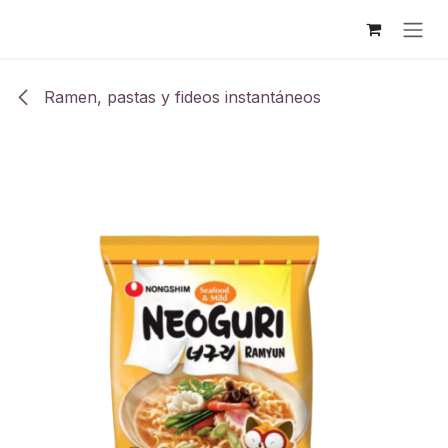
Ir al contenido
Ramen, pastas y fideos instantáneos