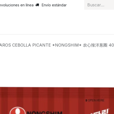
evoluciones en línea
Envío estándar
 nosotros
Noticias
Servicios
Atención al cliente
Curs
AROS CEBOLLA PICANTE *NONGSHIM* 农心辣洋葱圈 40