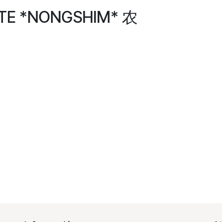
NTE *NONGSHIM* 农