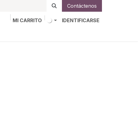
Contáctenos
MI CARRITO
IDENTIFICARSE
os
Trabajos
Alta de socio