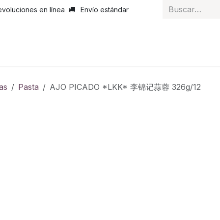
evoluciones en línea
Envío estándar
 nosotros
Noticias
Servicios
Atención al cliente
Curs
as
Pasta
AJO PICADO *LKK* 李锦记蒜蓉 326g/12