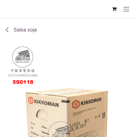
Ir al contenido
Salsa soja