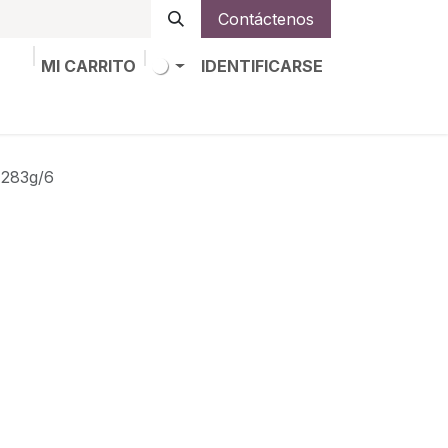
Contáctenos
MI CARRITO
IDENTIFICARSE
os
Trabajos
Alta de socio
283g/6