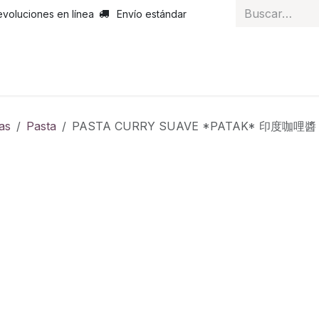
evoluciones en línea
Envío estándar
 nosotros
Noticias
Servicios
Atención al cliente
Curs
as
Pasta
PASTA CURRY SUAVE *PATAK* 印度咖哩醬 