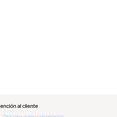
ención al cliente
Click para queja o reclamación​