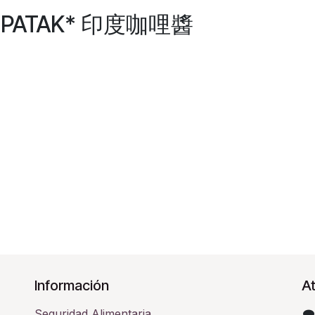
E *PATAK* 印度咖哩醬
Información
At
Seguridad Alimentaria