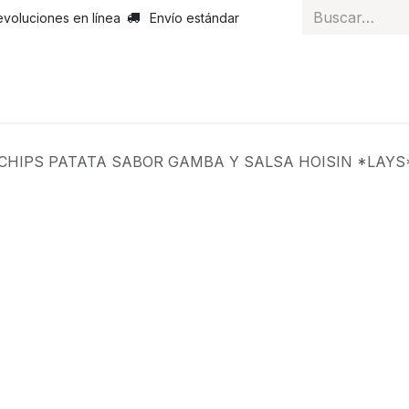
evoluciones en línea
Envío estándar
 nosotros
Noticias
Servicios
Atención al cliente
Curs
CHIPS PATATA SABOR GAMBA Y SALSA HOISIN *L