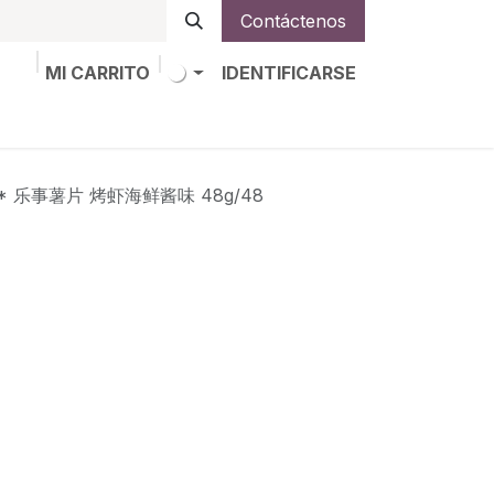
Contáctenos
MI CARRITO
IDENTIFICARSE
os
Trabajos
Alta de socio
AYS* 乐事薯片 烤虾海鲜酱味 48g/48