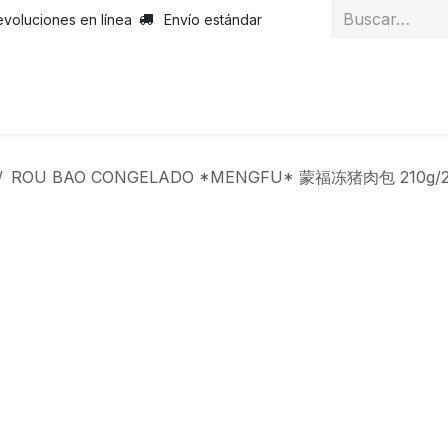
evoluciones en línea
Envío estándar
 nosotros
Noticias
Servicios
Atención al cliente
Curs
ROU BAO CONGELADO *MENGFU* 蒙福冻猪肉包 210g/2