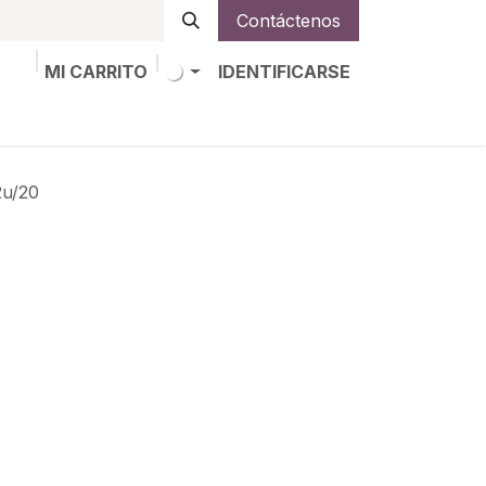
Contáctenos
MI CARRITO
IDENTIFICARSE
os
Trabajos
Alta de socio
u/20