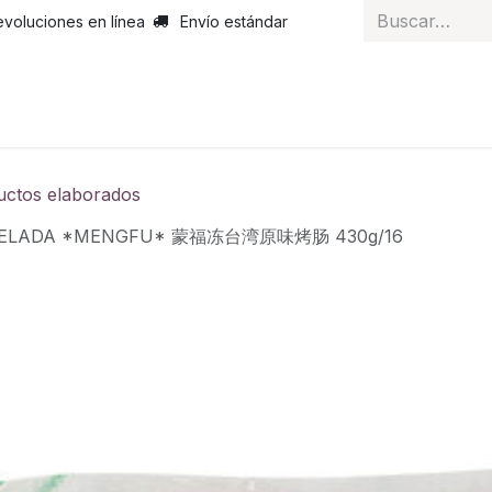
evoluciones en línea
Envío estándar
 nosotros
Noticias
Servicios
Atención al cliente
Curs
uctos elaborados
NGELADA *MENGFU* 蒙福冻台湾原味烤肠 430g/16