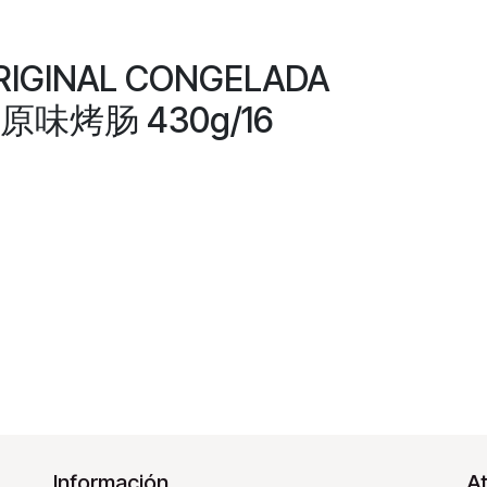
RIGINAL CONGELADA
原味烤肠 430g/16
Información
At