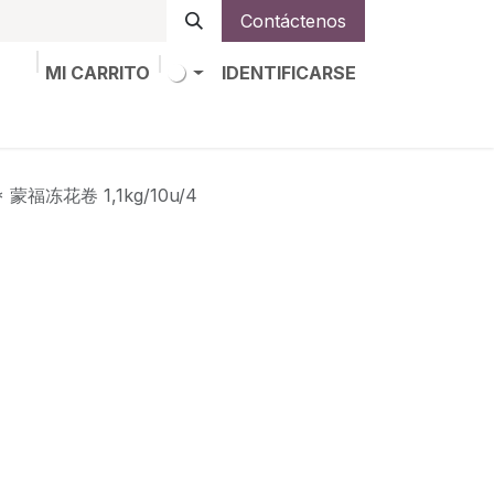
Contáctenos
MI CARRITO
IDENTIFICARSE
os
Trabajos
Alta de socio
 蒙福冻花卷 1,1kg/10u/4