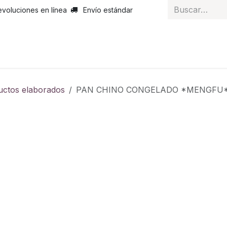
evoluciones en línea
Envío estándar
 nosotros
Noticias
Servicios
Atención al cliente
Curs
uctos elaborados
PAN CHINO CONGELADO *MENGFU*