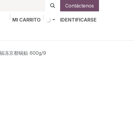
Contáctenos
MI CARRITO
IDENTIFICARSE
os
Trabajos
Alta de socio
蒙福冻京都锅贴 600g/9