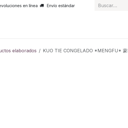
evoluciones en línea
Envío estándar
 nosotros
Noticias
Servicios
Atención al cliente
Curs
uctos elaborados
KUO TIE CONGELADO *MENGFU* 