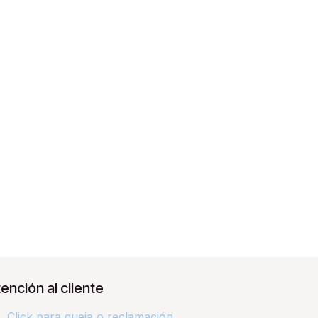
ención al cliente
Click para queja o reclamación​