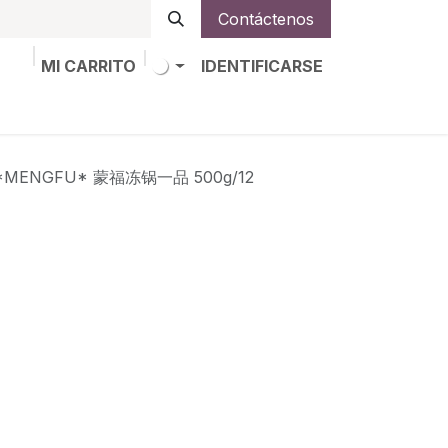
Contáctenos
MI CARRITO
IDENTIFICARSE
os
Trabajos
Alta de socio
 *MENGFU* 蒙福冻锅一品 500g/12