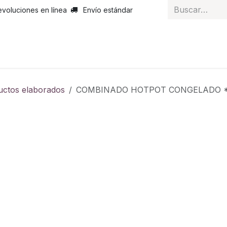
evoluciones en línea
Envío estándar
 nosotros
Noticias
Servicios
Atención al cliente
Curs
uctos elaborados
COMBINADO HOTPOT CONGELADO