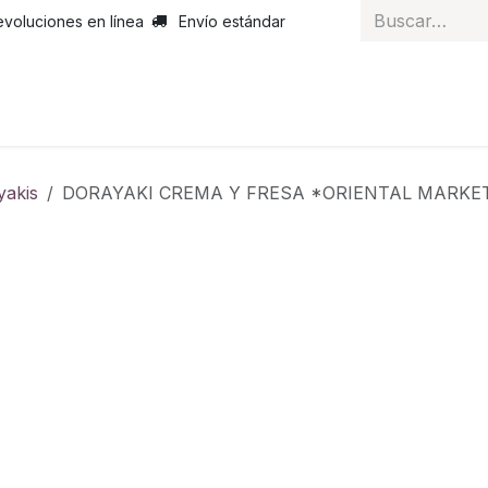
evoluciones en línea
Envío estándar
 nosotros
Noticias
Servicios
Atención al cliente
Curs
yakis
DORAYAKI CREMA Y FRESA *ORIENTAL MARK