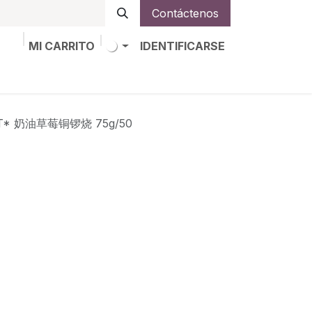
Contáctenos
MI CARRITO
IDENTIFICARSE
os
Trabajos
Alta de socio
ET* 奶油草莓铜锣烧 75g/50