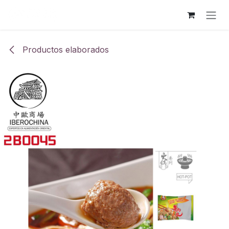
Ir al contenido
Productos elaborados