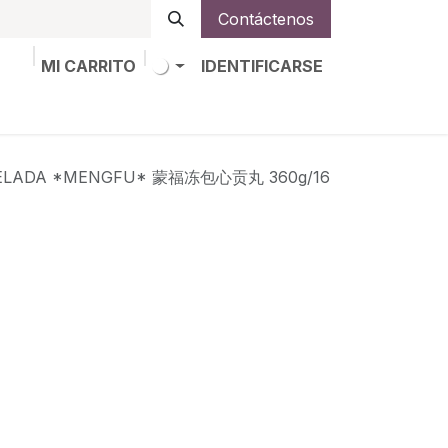
Contáctenos
MI CARRITO
IDENTIFICARSE
os
Trabajos
Alta de socio
GELADA *MENGFU* 蒙福冻包心贡丸 360g/16