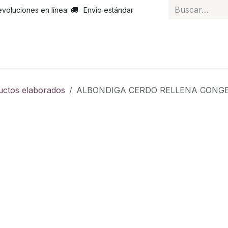
evoluciones en línea
Envío estándar
 nosotros
Noticias
Servicios
Atención al cliente
Curs
uctos elaborados
ALBONDIGA CERDO RELLENA CON