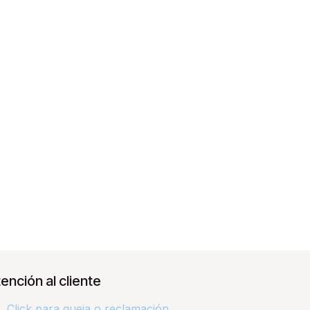
ención al cliente
Click para queja o reclamación​