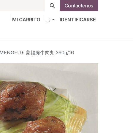
Contáctenos
MI CARRITO
IDENTIFICARSE
os
Trabajos
Alta de socio
*MENGFU* 蒙福冻牛肉丸 360g/16