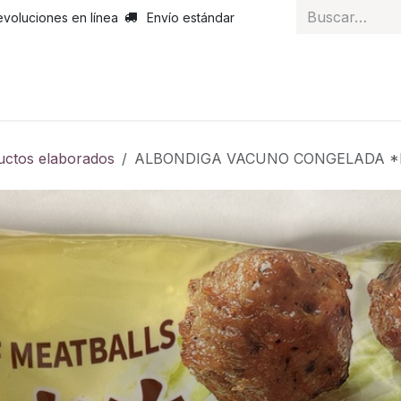
evoluciones en línea
Envío estándar
 nosotros
Noticias
Servicios
Atención al cliente
Curs
uctos elaborados
ALBONDIGA VACUNO CONGELADA 