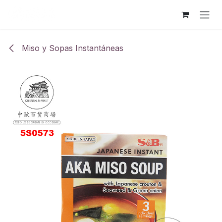
Ir al contenido
Miso y Sopas Instantáneas